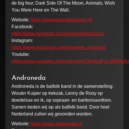
de big four; Dark Side Of The Moon, Animals, Wish
You Were Here en The Wall.
Website:
https://magnetsandmiracles.nl/
Facebook:
https://www.facebook.com/magnetsmiracles1/
Instagram:
https://www.instagram.com/magnets_miracles/
Youtube:
https://www.youtube.com/channel/UCfOqtxuFgLsbRRp
Androneda
Androneda is de balfolk band in de samenstelling:
Wouter Kuiper op trekzak, Lenny de Rooy op
doedelsax en ik, op sopraan- en baritonsaxofoon.
Samen treden wij op als balfolk band. Door heel
Nederland zullen wij gevonden worden.
Website:
https://www.androneda.nl